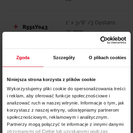
1" x 3/8" /3 Dystans:
R551Y043
35 mm
1" x 3/8" /4 Dystans:
Zgoda
Szczegóły
O plikach cookies
R551Y044
35 mm
Niniejsza strona korzysta z plików cookie
1" x 3/8" /5 Dystans:
Wykorzystujemy pliki cookie do spersonalizowania treści
R551Y045
i reklam, aby oferować funkcje społecznościowe i
35 mm
analizować ruch w naszej witrynie. Informacje o tym, jak
korzystasz z naszej witryny, udostępniamy partnerom
społecznościowym, reklamowym i analitycznym.
1" x 3/8" /6 Dystans:
Partnerzy mogą połączyć te informacje z innymi danymi
R551Y046
35 mm
otrzymanymi od Ciebie lub uzyskanymi podczas