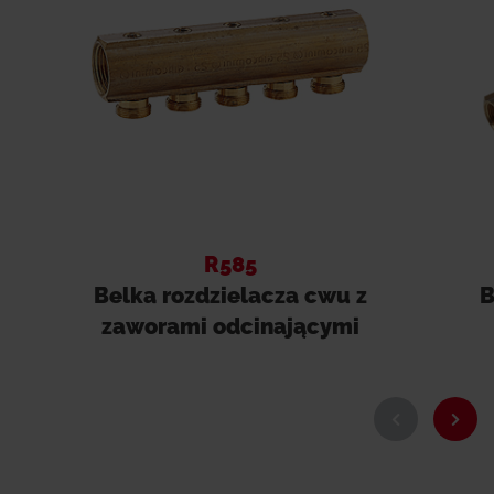
R585
Belka rozdzielacza cwu z
B
zaworami odcinającymi