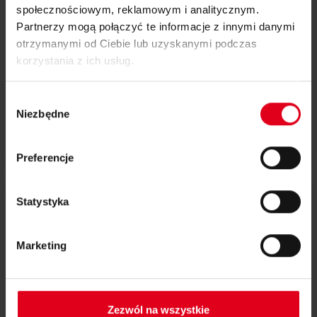
społecznościowym, reklamowym i analitycznym.
Partnerzy mogą połączyć te informacje z innymi danymi
ER0008 - JUN2019
otrzymanymi od Ciebie lub uzyskanymi podczas
Techniczne rozwiązania do integracji z systemami
korzystania z ich usług.
ogrzewania podłogowego
Wybór
Niezbędne
zgody
Download
Preferencje
Statystyka
Marketing
Zezwól na wszystkie