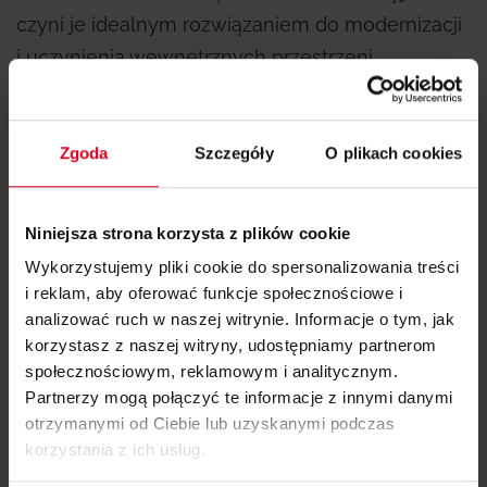
czyni je idealnym rozwiązaniem do modernizacji
i uczynienia wewnętrznych przestrzeni
publicznych bezpieczniejszymi bez konieczności
wykonywania ważnych prac budowlanych.
Zgoda
Szczegóły
O plikach cookies
Wewnętrzne przestrzenie gęsto zatłoczone
i charakteryzujące się słabą wymianą powietrza
mają większe ryzyko zarażenia wirusem.
Niniejsza strona korzysta z plików cookie
Wykorzystujemy pliki cookie do spersonalizowania treści
„To niesamowite urządzenia – powiedział
i reklam, aby oferować funkcje społecznościowe i
Giovanni Bernasconi, lekarz gminy Orta. W
analizować ruch w naszej witrynie. Informacje o tym, jak
czasach pandemii pozwalają one na
korzystasz z naszej witryny, udostępniamy partnerom
oczyszczanie powietrza bez otwierania okien
społecznościowym, reklamowym i analitycznym.
Partnerzy mogą połączyć te informacje z innymi danymi
w zimnych porach roku lub w obecności
otrzymanymi od Ciebie lub uzyskanymi podczas
pacjentów. Pacjenci mówią nam, że czują się
korzystania z ich usług.
bezpieczniej w pokoju wyposażonym w tego